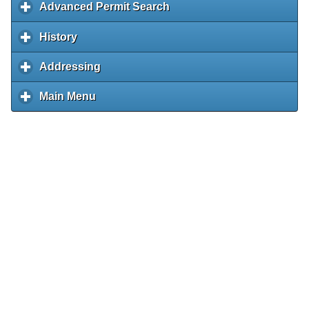
n
e
p
i
e
Advanced Permit Search
c
t
c
n
o
l
d
n
a
c
x
l
o
k
t
n
i
c
Property Map
c
t
n
k
p
i
e
History
c
t
e
t
c
o
l
s
d
t
a
c
x
l
o
n
e
k
n
i
c
Comparable Sales
c
o
n
k
p
i
e
Addressing
c
t
n
t
t
c
o
l
e
d
t
a
c
x
l
s
t
o
e
k
n
i
x
c
o
n
k
p
i
s
e
Main Menu
c
n
t
t
c
p
o
e
d
t
a
c
x
l
t
o
e
k
a
n
x
c
o
n
k
p
i
s
e
n
t
n
t
p
o
e
d
t
a
c
x
t
o
d
e
a
n
x
c
o
n
k
p
s
e
c
n
n
t
p
o
e
d
t
a
x
o
t
d
e
a
n
x
c
o
n
p
n
s
c
n
n
t
p
o
e
d
a
t
o
t
d
e
a
n
x
c
n
e
n
s
c
n
n
t
p
o
d
n
t
o
t
d
e
a
n
c
t
e
n
s
c
n
n
t
o
s
n
t
o
t
d
e
n
t
e
n
s
c
n
t
s
n
t
o
t
e
t
e
n
s
n